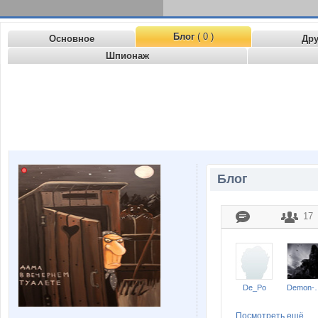
Блог
( 0 )
Основное
Др
Шпионаж
Блог
17
De_Po
Demon
Посмотреть ещё