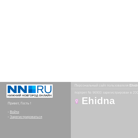
Персональный сайт пользователя
Ehid
портрет № 96900 зарегистрирован в 200
Ehidna
Привет, Гость !
-
Войти
-
Зарегистрироваться