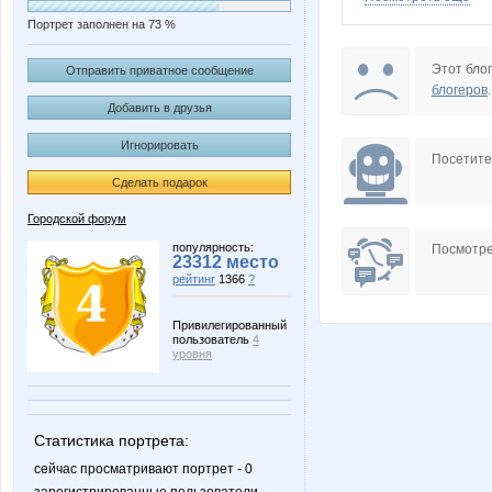
Портрет заполнен на 73 %
Гадюка на лапах
Люся Пи
Этот блог
Отправить приватное сообщение
блогеров
.
Добавить в друзья
Игнорировать
Посетит
Сделать подарок
Городской форум
популярность:
Посмотре
23312 место
рейтинг
1366
?
Привилегированный
пользователь
4
уровня
Статистика портрета:
сейчас просматривают портрет - 0